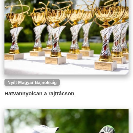
Nyílt Magyar Bajnokság
Hatvannyolcan a rajtrácson