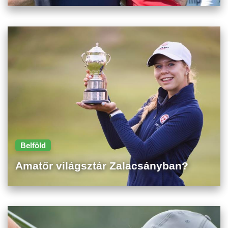
Belföld
Amatőr világsztár Zalacsányban?