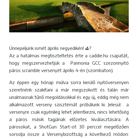
Ünnepeljünk ismét április negyedikén! ⛳️?
Az a hatalmas megtiszteltetés érte a caddie.hu csapatát,
hogy megszervezhetjük a Pannonia GCC szezonnyitó
páros scramble versenyét április 4-én (szombaton).
Az éppen egy hónap múlva sorra kerülő nyitóversenyen
szeretnénk szakítani a már megszokott és talán már
unalmasnak tűnő megoldásokkal és egy új, eddig még nem
alkalmazott verseny szisztémát próbálunk ki. Jelesül: a
versenyre csak egyénileg lehet jelentkezni, nincs lehetőség
a páros másik tagjának előzetes kiválasztására. A
párosokat, a ShotGun Start-ot 30 perccel megelőzően
sorsolja össze a Versenybizottság a következő módon: