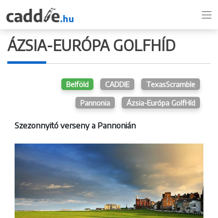
ÁZSIA-EURÓPA GOLFHÍD
Belföld
CADDIE
TexasScramble
Pannonia
Ázsia-Európa GolfHíd
Szezonnyitó verseny a Pannonián