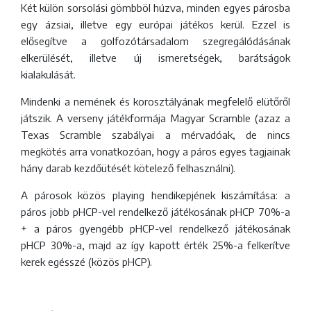
Két külön sorsolási gömbböl húzva, minden egyes párosba
egy ázsiai, illetve egy európai játékos kerül. Ezzel is
elősegítve a golfozótársadalom szegregálódásának
elkerülését, illetve új ismeretségek, barátságok
kialakulását.
Mindenki a nemének és korosztályának megfelelő elütőről
játszik. A verseny játékformája Magyar Scramble (azaz a
Texas Scramble szabályai a mérvadóak, de nincs
megkötés arra vonatkozóan, hogy a páros egyes tagjainak
hány darab kezdőütését kötelező felhasználni).
A párosok közös playing hendikepjének kiszámítása: a
páros jobb pHCP-vel rendelkező játékosának pHCP 70%-a
+ a páros gyengébb pHCP-vel rendelkező játékosának
pHCP 30%-a, majd az így kapott érték 25%-a felkerítve
kerek egésszé (közös pHCP).