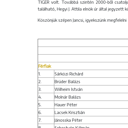
TIGER volt. Továbbá szintén 2000-ből csatolju
található, Hegyi J. Attila elnök úr által jegyzett
Köszönjük szépen Jancsi, igyekszünk megfelelni a
Férfiak
1.
Sárközi Richárd
2.
Brúder Balázs
3.
Wilheim István
4.
Molnár Balázs
5.
Hauer Péter
6.
Lacsek Krisztián
7.
Jánosska Péter
8.
Sebestyén Kálmán