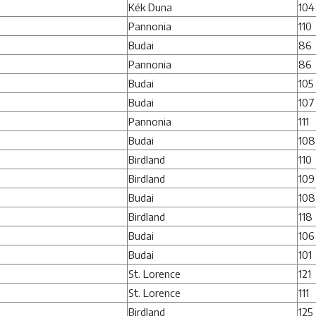
Kék Duna
104
Pannonia
110
Budai
86
Pannonia
86
Budai
105
Budai
107
Pannonia
111
Budai
108
Birdland
110
Birdland
109
Budai
108
Birdland
118
Budai
106
Budai
101
St. Lorence
121
St. Lorence
111
Birdland
125