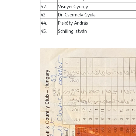
42.
Visnyei György
43.
Dr. Csermely Gyula
44.
Piskóty András
45.
Schilling István