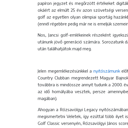
papíron jegyzet és megőrzött értékeket digit
okáért az elmúlt 25 év azon szövetségi versen
golf az egyetlen olyan olimpiai sportág hazánk
(ennél régebbre pedig már ne is emeljük szemei
Nos, Jancsi golf-emlékeinek részeként igyeksz
utánunk jövő generáció számára. Sorozatunk d
után találhatjátok majd meg.
Jelen megemlékezésünkkel a
nyitószámunk
előt
Country Clubban megrendezett Magyar Bajnoks
továbbra is mindössze annyit tudunk a 2000. év
az idő homályába vesztek, persze amennyiben
magában).
Ahogyan a Rózsavölgyi Legacy nyitószámában 
megismertetni Veletek, így ezúttal több ilyet 
Golf Classic versenyén, Rózsavölgyi János scor