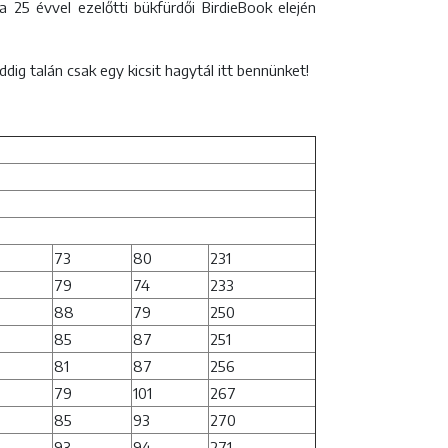
 25 évvel ezelőtti bükfürdői BirdieBook elején
dig talán csak egy kicsit hagytál itt bennünket!
73
80
231
79
74
233
88
79
250
85
87
251
81
87
256
79
101
267
85
93
270
93
94
271