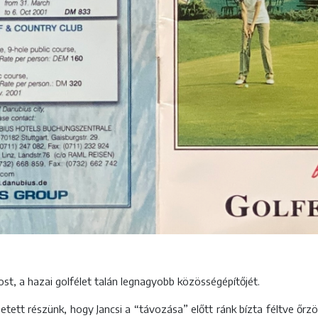
ost, a hazai golfélet talán legnagyobb közösségépítőjét.
etett részünk, hogy Jancsi a “távozása” előtt ránk bízta féltve őrz