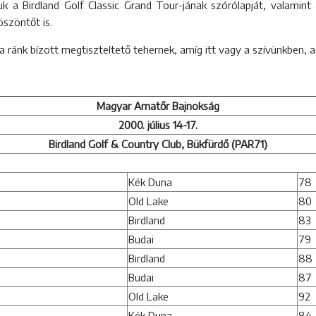
k a Birdland Golf Classic Grand Tour-jának szórólapját, valamint a
 köszöntőt is.
 ránk bízott megtiszteltető tehernek, amíg itt vagy a szívünkben, ad
Magyar Amatőr Bajnokság
2000. július 14-17.
Birdland Golf & Country Club, Bükfürdő (PAR71)
Kék Duna
78
Old Lake
80
Birdland
83
Budai
79
Birdland
88
Budai
87
Old Lake
92
Kék Duna
84