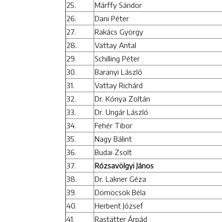
25.
Márffy Sándor
26.
Dani Péter
27.
Rakács György
28.
Vattay Antal
29.
Schilling Péter
30.
Baranyi László
31.
Vattay Richárd
32.
Dr. Kónya Zoltán
33.
Dr. Ungár László
34.
Fehér Tibor
35.
Nagy Bálint
36.
Budai Zsolt
37.
Rózsavölgyi János
38.
Dr. Lakner Géza
39.
Dömöcsök Béla
40.
Herbent József
41.
Rastätter Árpád