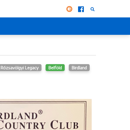
Rózsavölgyi Legacy
Belföld
Birdland