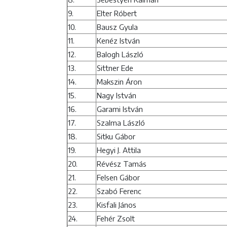
9.
Elter Róbert
10.
Bausz Gyula
11.
Kenéz István
12.
Balogh László
13.
Sittner Ede
14.
Makszin Áron
15.
Nagy István
16.
Garami István
17.
Szalma László
18.
Sitku Gábor
19.
Hegyi J. Attila
20.
Révész Tamás
21.
Felsen Gábor
22.
Szabó Ferenc
23.
Kisfali János
24.
Fehér Zsolt