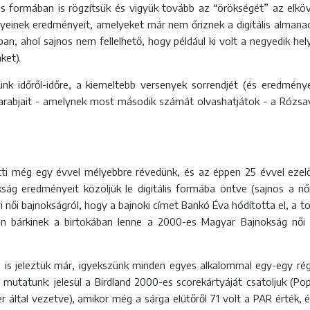
ális formában is rögzítsük és vigyük tovább az “örökségét” az el
yeinek eredményeit, amelyeket már nem őriznek a digitális almanach
ban, ahol sajnos nem fellelhető, hogy például ki volt a negyedik 
nket).
ünk időről-időre, a kiemeltebb versenyek sorrendjét (és eredmén
arabjait - amelynek most második számát olvashatjátok - a Rózsav
ti még egy évvel mélyebbre révedünk, és az éppen 25 évvel ezelőtt
ág eredményeit közöljük le digitális formába öntve (sajnos a 
i női bajnokságról, hogy a bajnoki címet Bankó Éva hódította el, a 
 bárkinek a birtokában lenne a 2000-es Magyar Bajnokság női 
is jeleztük már, igyekszünk minden egyes alkalommal egy-egy rég
is mutatunk: jelesül a Birdland 2000-es scorekártyáját csatoljuk (P
er által vezetve), amikor még a sárga elütőről 71 volt a PAR érték,