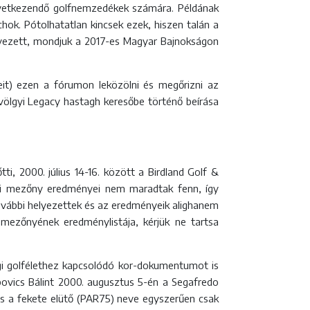
következendő golfnemzedékek számára. Példának
ok. Pótolhatatlan kincsek ezek, hiszen talán a
helyezett, mondjuk a 2017-es Magyar Bajnokságon
yeit) ezen a fórumon leközölni és megőrizni az
ölgyi Legacy hastagh keresőbe történő beírása
i, 2000. július 14-16. között a Birdland Golf &
női mezőny eredményei nem maradtak fenn, így
további helyezettek és az eredményeik alighanem
mezőnyének eredménylistája, kérjük ne tartsa
i golfélethez kapcsolódó kor-dokumentumot is
opovics Bálint 2000. augusztus 5-én a Segafredo
 és a fekete elütő (PAR75) neve egyszerűen csak