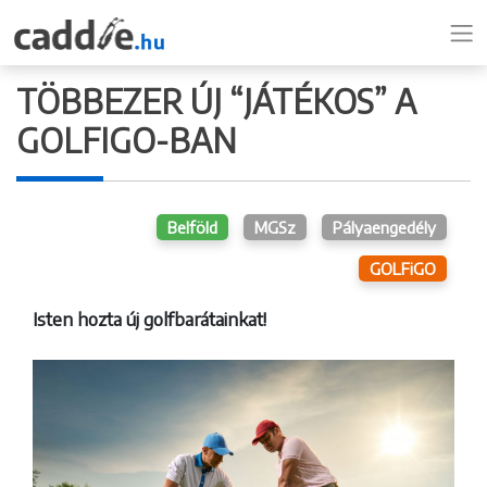
TÖBBEZER ÚJ “JÁTÉKOS” A
GOLFIGO-BAN
Belföld
MGSz
Pályaengedély
GOLFiGO
Isten hozta új golfbarátainkat!