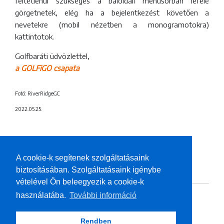
feltétlenül szükséges a baloldali menüsorban lefelé
görgetnetek, elég ha a bejelentkezést követően a
nevetekre (mobil nézetben a monogramotokra)
kattintotok.
Golfbaráti üdvözlettel,
a GOLFiGO csapata
Fotó: RiverRidgeGC
2022.05.25.
A cookie-k segítenek szolgáltatásaink
HOZZÁSZÓLÁSOK
biztosításában. Szolgáltatásaink igénybe
vételével Ön beleegyezik a cookie-k
használatába.
További információ
Rendben