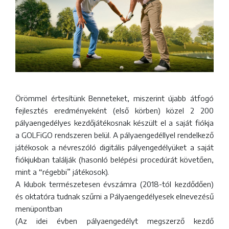
Örömmel értesítünk Benneteket, miszerint újabb átfogó
fejlesztés eredményeként (első körben) közel 2 200
pályaengedélyes kezdőjátékosnak készült el a saját fiókja
a GOLFiGO rendszeren belül. A pályaengedéllyel rendelkező
játékosok a névreszóló digitális pályengedélyüket a saját
fiókjukban találják (hasonló belépési procedúrát követően,
mint a “régebbi” játékosok).
A klubok természetesen évszámra (2018-tól kezdődően)
és oktatóra tudnak szűrni a Pályaengedélyesek elnevezésű
menüpontban
(Az idei évben pályaengedélyt megszerző kezdő