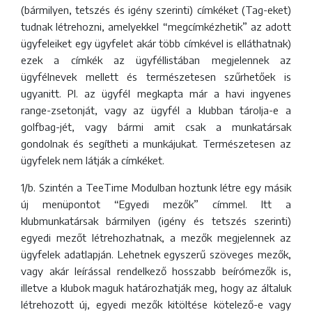
(bármilyen, tetszés és igény szerinti) címkéket (Tag-eket)
tudnak létrehozni, amelyekkel “megcímkézhetik” az adott
ügyfeleiket egy ügyfelet akár több címkével is elláthatnak)
ezek a címkék az ügyféllistában megjelennek az
ügyfélnevek mellett és természetesen szűrhetőek is
ugyanitt. Pl. az ügyfél megkapta már a havi ingyenes
range-zsetonját, vagy az ügyfél a klubban tárolja-e a
golfbag-jét, vagy bármi amit csak a munkatársak
gondolnak és segítheti a munkájukat. Természetesen az
ügyfelek nem látják a címkéket.
1/b. Szintén a TeeTime Modulban hoztunk létre egy másik
új menüpontot “Egyedi mezők” címmel. Itt a
klubmunkatársak bármilyen (igény és tetszés szerinti)
egyedi mezőt létrehozhatnak, a mezők megjelennek az
ügyfelek adatlapján. Lehetnek egyszerű szöveges mezők,
vagy akár leírással rendelkező hosszabb beírómezők is,
illetve a klubok maguk határozhatják meg, hogy az általuk
létrehozott új, egyedi mezők kitöltése kötelező-e vagy