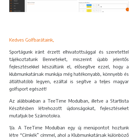
Kedves Golfbarátaink,
Sportágunk iránt érzett elhivatottsággal és szeretettel
tájékoztatunk Benneteket, miszerint újabb jelentős
fejlesztésekkel készültünk el, elősegítve ezzel, hogy a
klubmunkatársak munkája még hatékonyabb, könnyebb és
átláthatóbb legyen, ezáltal is segítve a teljes magyar
golfsport egészét!
Az alábbiakban a TeeTime Modulban, illetve a Startlista
Készítésben létrehozott újdonságokat, fejlesztéseket
mutatjuk be Számotokra.
1/a. A TeeTime Modulban egy új menüpontot hoztunk
létre “Címkék” címmel, ahol a Klubmunkatársak különböző