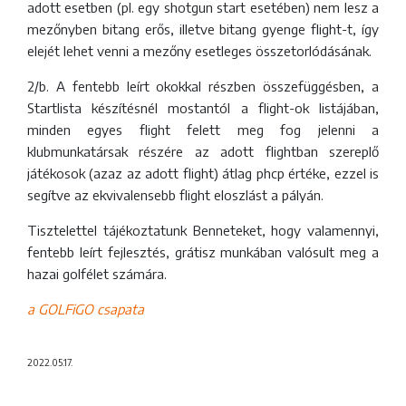
adott esetben (pl. egy shotgun start esetében) nem lesz a
mezőnyben bitang erős, illetve bitang gyenge flight-t, így
elejét lehet venni a mezőny esetleges összetorlódásának.
2/b. A fentebb leírt okokkal részben összefüggésben, a
Startlista készítésnél mostantól a flight-ok listájában,
minden egyes flight felett meg fog jelenni a
klubmunkatársak részére az adott flightban szereplő
játékosok (azaz az adott flight) átlag phcp értéke, ezzel is
segítve az ekvivalensebb flight eloszlást a pályán.
Tisztelettel tájékoztatunk Benneteket, hogy valamennyi,
fentebb leírt fejlesztés, grátisz munkában valósult meg a
hazai golfélet számára.
a GOLFiGO csapata
2022.05.17.