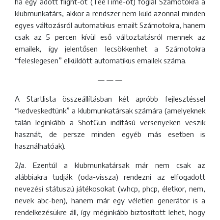
ha egy adott flight-ot (TeeTime-ot) foglal Számotokra a
klubmunkatárs, akkor a rendszer nem küld azonnal minden
egyes változásról automatikus emailt Számotokra, hanem
csak az 5 percen kívül eső változtatásról mennek az
emailek, így jelentősen lecsökkenhet a Számotokra
“feleslegesen” elküldött automatikus emailek száma.
— — —
A Startlista összeállításban két apróbb fejlesztéssel
“kedveskedtünk” a klubmunkatársak számára (amelyeknek
talán leginkább a ShotGun indítású versenyeken veszik
hasznát, de persze minden egyéb más esetben is
használhatóak).
2/a. Ezentúl a klubmunkatársak már nem csak az
alábbiakra tudják (oda-vissza) rendezni az elfogadott
nevezési státuszú játékosokat (whcp, phcp, életkor, nem,
nevek abc-ben), hanem már egy véletlen generátor is a
rendelkezésükre áll, így méginkább biztosított lehet, hogy