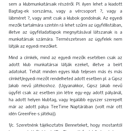
sem a klubmunkatársaik részéről. Pl. ilyen lehet a kiadott
Bagtag-ek sorszáma, vagy a vércsoport ?, vagy a
lábméret ?, vagy amit csak a klubok gondolnak. Az egyedi
mezők tartalmára szintén rá lehet szűrni az ügyféllistában,
illetve az ügyféladatlapok megnyitásával látszanak is a
munkatársak számára. Természetesen az ügyfelek nem
látják az egyedi mezőket.
Mind a címkék, mind az egyedi mezők esetében csak az
adott klub munkatársai látják ezeket, illetve a beírt
adatokat. Tehát minden egyes klub teljesen más és más
címkét/egyedi mezőt rendelheted adott esetben pl. a Gipsz
Jakab nevű játékoshoz. (Ugyanakkor, Gipsz Jakab nevű
ügyfél csak az esetben jön létre egy-egy adott pályánál,
ha adott helyen klubtag, vagy legalább egyszer szerepelt
már az adott pálya TeeTime Naptárában (volt már ott
idén GreenFee-s játéka)).
1/c. Szeretnénk tájékoztatni Benneteket, hogy mostantól