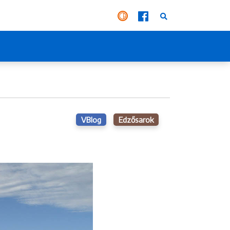
VBlog
Edzősarok