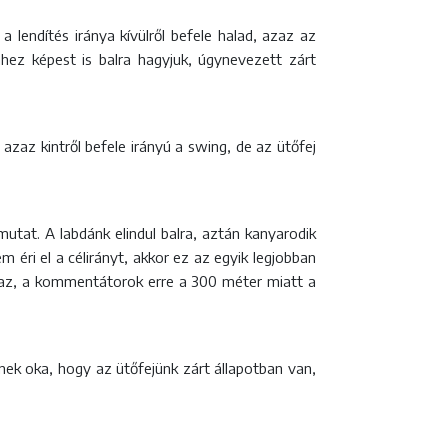
a lendítés iránya kívülről befele halad, azaz az
hhez képest is balra hagyjuk, úgynevezett zárt
 azaz kintről befele irányú a swing, de az ütőfej
mutat. A labdánk elindul balra, aztán kanyarodik
éri el a célirányt, akkor ez az egyik legjobban
. Igaz, a kommentátorok erre a 300 méter miatt a
nnek oka, hogy az ütőfejünk zárt állapotban van,