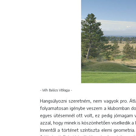
- Véh Balázs VBlogja -
Hangsúlyozni szeretném, nem vagyok pro. Átl
folyamatosan igénybe veszem a klubomban dolg
egyes ütésemnél ott volt, ez pedig jómagam va
azzal, hogy minek is köszönhetően viselkedik a 
Innentől a történet színtiszta elemi geometria.