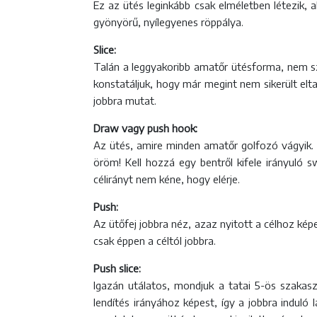
Ez az ütés leginkább csak elméletben létezik, 
gyönyörű, nyílegyenes röppálya.
Slice:
Talán a leggyakoribb amatőr ütésforma, nem szo
konstatáljuk, hogy már megint nem sikerült eltal
jobbra mutat.
Draw vagy push hook:
Az ütés, amire minden amatőr golfozó vágyik. A
öröm! Kell hozzá egy bentről kifele irányuló 
célirányt nem kéne, hogy elérje.
Push:
Az ütőfej jobbra néz, azaz nyitott a célhoz kép
csak éppen a céltól jobbra.
Push slice:
Igazán utálatos, mondjuk a tatai 5-ös szakas
lendítés irányához képest, így a jobbra indul