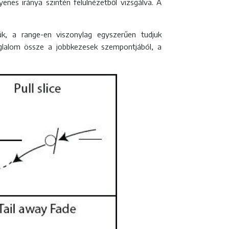
yenes iránya szintén felülnézetből vizsgálva. A
k, a range-en viszonylag egyszerűen tudjuk
oglalom össze a jobbkezesek szempontjából, a