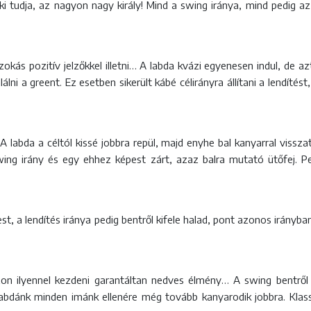
aki tudja, az nagyon nagy király! Mind a swing iránya, mind pedig a
kás pozitív jelzőkkel illetni… A labda kvázi egyenesen indul, de 
álni a greent. Ez esetben sikerült kábé célirányra állítani a lendítés
 labda a céltól kissé jobbra repül, majd enyhe bal kanyarral vissz
swing irány és egy ehhez képest zárt, azaz balra mutató ütőfej. 
est, a lendítés iránya pedig bentről kifele halad, pont azonos irányb
zon ilyennel kezdeni garantáltan nedves élmény… A swing bentről 
ó labdánk minden imánk ellenére még tovább kanyarodik jobbra. K