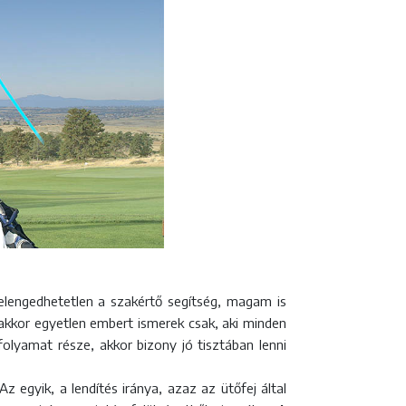
lengedhetetlen a szakértő segítség, magam is
kkor egyetlen embert ismerek csak, aki minden
olyamat része, akkor bizony jó tisztában lenni
z egyik, a lendítés iránya, azaz az ütőfej által