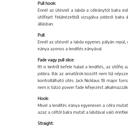
Pull hook:
Ennél az ütésnél a labda a céliránytól balra in
ütőfejet felülnézetből vizsgálva jobbról balr
állásban.
Pull:
Ennél az ütésnél a labda egyenes pályán repül, d
iránya azonos a lendítés irányával.
Fade vagy pull slice:
Itt is kintről befele halad a lendítés, az ütőf
jobbra. Bár az amatőrök között nem túl népszer
kontrollálható ütés. Jack Nicklaus 18 major tor
nem is túlzó power fade kifejezést alkalmazzák
Hook:
Mivel a lendítés iránya egyenesen a célra mutat
azaz a céltól balra mutat a labdával való érintk
Straight: