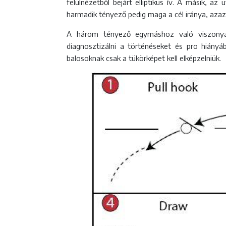
felülnézetből bejárt elliptikus ív. A másik, a
harmadik tényező pedig maga a cél iránya, azaz
A három tényező egymáshoz való viszonya k
diagnosztizálni a történéseket és pro hiány
balosoknak csak a tükörképet kell elképzelniük.