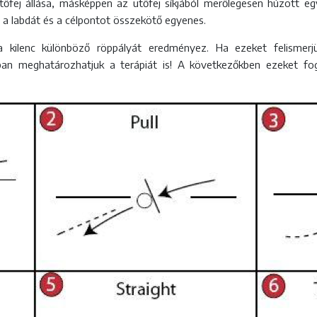
z ütőfej állása, másképpen az ütőfej síkjából merőlegesen húzott eg
 a labdát és a célpontot összekötő egyenes.
ilenc különböző röppályát eredményez. Ha ezeket felismerjü
ában meghatározhatjuk a terápiát is! A következőkben ezeket f