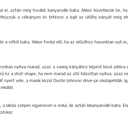
dul el, aztán még tovább kanyarodik balra. Akkor következik be, ha 
a áthúzzuk a célirányon és tetézve a bajt az ütőfej irányát még e
e a céltól balra. Akkor fordul elő, ha az előzőhöz hasonlóan out-in,
ej azonban nyitva marad, azaz a swing irányához képest kissé jobbra 
ű ez a shot-shape, ha nem marad az ütő túlzottan nyitva, azaz nem 
nát nyert vele, a maiak közül Dustin Johnson drive-jai iskolapéldák
 inkább.
, a labda szépen egyenesen is indul, de aztán kikanyarodik balra. E
ezéskor.