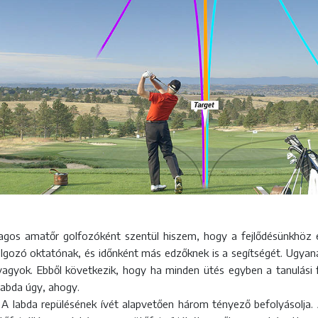
agos amatőr golfozóként szentül hiszem, hogy a fejlődésünkhöz e
ozó oktatónak, és időnként más edzőknek is a segítségét. Ugyana
gyok. Ebből következik, hogy ha minden ütés egyben a tanulási f
labda úgy, ahogy.
 A labda repülésének ívét alapvetően három tényező befolyásolja. A