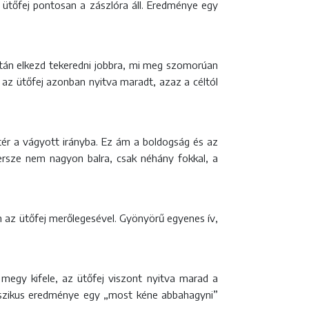
z ütőfej pontosan a zászlóra áll. Eredménye egy
aztán elkezd tekeredni jobbra, mi meg szomorúan
t, az ütőfej azonban nyitva maradt, azaz a céltól
atér a vágyott irányba. Ez ám a boldogság és az
Persze nem nagyon balra, csak néhány fokkal, a
an az ütőfej merőlegesével. Gyönyörű egyenes ív,
megy kifele, az ütőfej viszont nyitva marad a
lasszikus eredménye egy „most kéne abbahagyni”