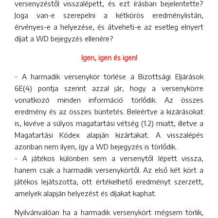
versenyzéstől visszalépett, és ezt írásban bejelentette?
Joga van-e szerepelni a kétkörös eredménylistán,
érvényes-e a helyezése, és átveheti-e az esetleg elnyert
díjat a WD bejegyzés ellenére?
Igen, igen és igen!
- A harmadik versenykör törlése a Bizottsági Eljárások
6E(4) pontja szerint azzal jár, hogy a versenykörre
vonatkozó minden információ törlődik. Az összes
eredmény és az összes büntetés. Beleértve a kizárásokat
is, kivéve a súlyos magatartási vétség (1.2) miatt, illetve a
Magatartási Kódex alapján kizártakat. A visszalépés
azonban nem ilyen, így a WD bejegyzés is törlődik.
- A játékos különben sem a versenytől lépett vissza,
hanem csak a harmadik versenykörtől. Az első két kört a
játékos lejátszotta, ott értékelhető eredményt szerzett,
amelyek alapján helyezést és díjakat kaphat.
Nyilvánvalóan ha a harmadik versenykört mégsem törlik,