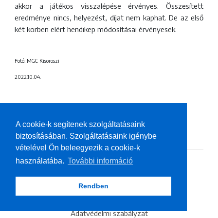
akkor a játékos visszalépése érvényes. Összesített
eredménye nincs, helyezést, díjat nem kaphat. De az első
két körben elért hendikep módosításai érvényesek.
Fotó: MGC Kisoroszi
2022.10.04.
A cookie-k segítenek szolgáltatásaink
HOZZÁSZÓLÁSOK
biztosításában. Szolgáltatásaink igénybe
vételével Ön beleegyezik a cookie-k
használatába.
További információ
Rendben
Adatvédelmi szabályzat