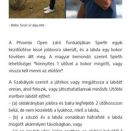
- Bodor Tanár úr jegyzete -
A Phoenix Open záró fordulójában Spieth egyik
kezdőütése kissé jobbosra sikerült, és a labda egy bokor
tövében állt meg. A magyar bemondó szerint Spieth
lehetőségei: "könnyítés 1 ütővel a bokor mögött, vagy
vissza kell menni az elütőre".
A Szabályok szerint a játékos vagy megjátssza a labdát
onnan, ahol fekszik, vagy játszhatatlannak minősíti. Utóbbi
esetben labdát ejthet
- (a) oldalirányban jobbra és balra legfeljebb 2 ütőhosszon
belül, de nem közelebb a lyukhoz, mint a labda,
- (b) a zászló és a labda vonalában hátrafelé a labda
mögött akármilyen távolságban, vagy
- (c) az eredeti ütés (jelen esetben az elütés) helyétől 1