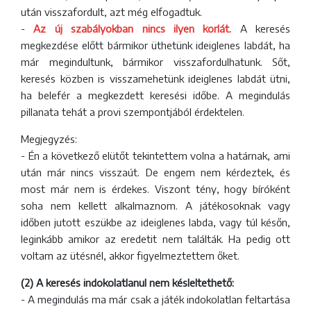
után visszafordult, azt még elfogadtuk.
-
Az új szabályokban nincs ilyen korlát.
A keresés
megkezdése előtt bármikor üthetünk ideiglenes labdát, ha
már megindultunk, bármikor visszafordulhatunk. Sőt,
keresés közben is visszamehetünk ideiglenes labdát ütni,
ha belefér a megkezdett keresési időbe. A megindulás
pillanata tehát a provi szempontjából érdektelen.
Megjegyzés:
- Én a következő elütőt tekintettem volna a határnak, ami
után már nincs visszaút. De engem nem kérdeztek, és
most már nem is érdekes. Viszont tény, hogy bíróként
soha nem kellett alkalmaznom. A játékosoknak vagy
időben jutott eszükbe az ideiglenes labda, vagy túl későn,
leginkább amikor az eredetit nem találták. Ha pedig ott
voltam az ütésnél, akkor figyelmeztettem őket.
(2) A keresés indokolatlanul nem késleltethető:
- A megindulás ma már csak a játék indokolatlan feltartása