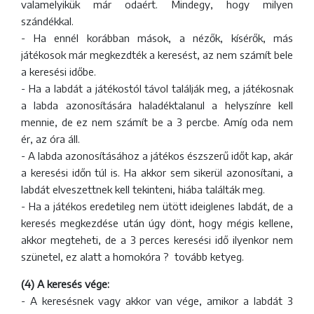
valamelyikük már odaért. Mindegy, hogy milyen
szándékkal.
- Ha ennél korábban mások, a nézők, kísérők, más
játékosok már megkezdték a keresést, az nem számít bele
a keresési időbe.
- Ha a labdát a játékostól távol találják meg, a játékosnak
a labda azonosítására haladéktalanul a helyszínre kell
mennie, de ez nem számít be a 3 percbe. Amíg oda nem
ér, az óra áll.
- A labda azonosításához a játékos észszerű időt kap, akár
a keresési időn túl is. Ha akkor sem sikerül azonosítani, a
labdát elveszettnek kell tekinteni, hiába találták meg.
- Ha a játékos eredetileg nem ütött ideiglenes labdát, de a
keresés megkezdése után úgy dönt, hogy mégis kellene,
akkor megteheti, de a 3 perces keresési idő ilyenkor nem
szünetel, ez alatt a homokóra ? tovább ketyeg.
(4) A keresés vége:
- A keresésnek vagy akkor van vége, amikor a labdát 3