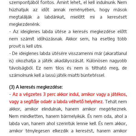
szempontjából fontos. Amint lehet, el kell indulnunk. Nem
húzhatjuk az időt annak reményében, hogy mások
megtalálják a labdánkat, mielőtt mi a keresését
megkezdenénk.
- Az ideiglenes labda ütése a keresés megkezdése előtt
nem számít időhúzásnak. Akkor sem, ha esetleg több
provit is kell ütni.
- De ideiglenes labda ütésére visszamenni már (akaratlanul
is) okozhatja a játék akadályozását. Különösen nagyobb
távolságból. Ez nem tilos és nem is tiltható meg, de
számolnunk kell a lassú játék miatti büntetéssel.
(3) A keresés megkezdése:
-
Az a végzetes 3 perc akkor indul, amikor vagy a játékos,
vagy a segítője odaér a labda vélhető helyéhez.
Tehát nem
akkor, amikor elindulnak, hanem amikor megérkeznek.
Nem mindketten, hanem bármelyikük. És nem oda, ahol a
labda van, hanem ahol szerintük lennie kell. És nem akkor,
amikor ténylegesen elkezdik a keresést, hanem amikor