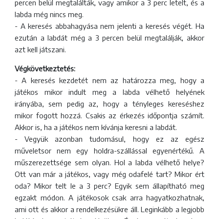
percen belül megtalálták, vagy amikor a 3 perc letelt, és a
labda még nincs meg.
- A keresés abbahagyása nem jelenti a keresés végét. Ha
ezután a labdát még a 3 percen belül megtalálják, akkor
azt kell játszani.
Végkövetkeztetés:
- A keresés kezdetét nem az határozza meg, hogy a
játékos mikor indult meg a labda vélhető helyének
irányába, sem pedig az, hogy a tényleges kereséshez
mikor fogott hozzá. Csakis az érkezés időpontja számít.
Akkor is, ha a játékos nem kívánja keresni a labdát.
- Vegyük azonban tudomásul, hogy ez az egész
műveletsor nem egy holdra-szállással egyenértékű. A
műszerezettsége sem olyan. Hol a labda vélhető helye?
Ott van már a játékos, vagy még odafelé tart? Mikor ért
oda? Mikor telt le a 3 perc? Egyik sem állapítható meg
egzakt módon. A játékosok csak arra hagyatkozhatnak,
ami ott és akkor a rendelkezésükre áll. Leginkább a legjobb