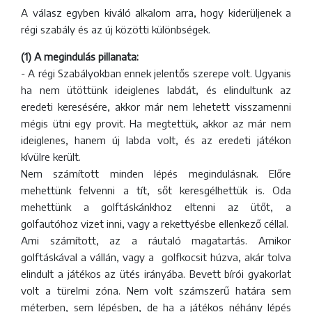
A válasz egyben kiváló alkalom arra, hogy kiderüljenek a
régi szabály és az új közötti különbségek.
(1) A megindulás pillanata:
- A régi Szabályokban ennek jelentős szerepe volt. Ugyanis
ha nem ütöttünk ideiglenes labdát, és elindultunk az
eredeti keresésére, akkor már nem lehetett visszamenni
mégis ütni egy provit. Ha megtettük, akkor az már nem
ideiglenes, hanem új labda volt, és az eredeti játékon
kívülre került.
Nem számított minden lépés megindulásnak. Előre
mehettünk felvenni a tít, sőt keresgélhettük is. Oda
mehettünk a golftáskánkhoz eltenni az ütőt, a
golfautóhoz vizet inni, vagy a rekettyésbe ellenkező céllal.
Ami számított, az a ráutaló magatartás. Amikor
golftáskával a vállán, vagy a golfkocsit húzva, akár tolva
elindult a játékos az ütés irányába. Bevett bírói gyakorlat
volt a türelmi zóna. Nem volt számszerű határa sem
méterben, sem lépésben, de ha a játékos néhány lépés