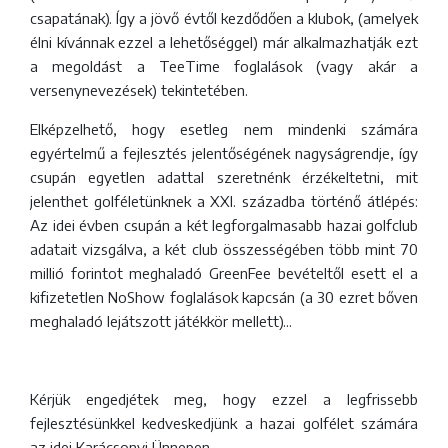
csapatának). Így a jövő évtől kezdődően a klubok, (amelyek
élni kívánnak ezzel a lehetőséggel) már alkalmazhatják ezt
a megoldást a TeeTime foglalások (vagy akár a
versenynevezések) tekintetében.
Elképzelhető, hogy esetleg nem mindenki számára
egyértelmű a fejlesztés jelentőségének nagyságrendje, így
csupán egyetlen adattal szeretnénk érzékeltetni, mit
jelenthet golféletünknek a XXI. századba történő átlépés:
Az idei évben csupán a két legforgalmasabb hazai golfclub
adatait vizsgálva, a két club összességében több mint 70
millió forintot meghaladó GreenFee bevételtől esett el a
kifizetetlen NoShow foglalások kapcsán (a 30 ezret bőven
meghaladó lejátszott játékkör mellett)...
Kérjük engedjétek meg, hogy ezzel a legfrissebb
fejlesztésünkkel kedveskedjünk a hazai golfélet számára
az idei Karácsonyi Ünnepen,