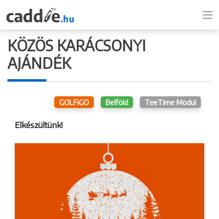
KÖZÖS KARÁCSONYI
AJÁNDÉK
GOLFiGO
Belföld
TeeTime Modul
Elkészültünk!