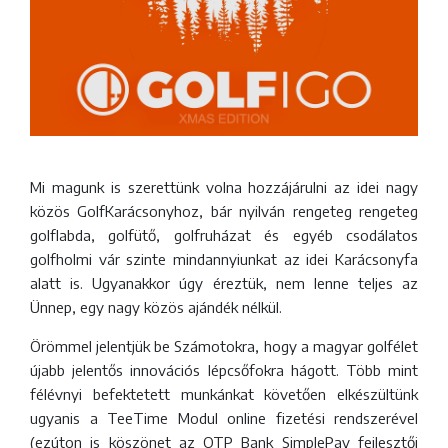
Mi magunk is szerettünk volna hozzájárulni az idei nagy
közös GolfKarácsonyhoz, bár nyilván rengeteg rengeteg
golflabda, golfütő, golfruházat és egyéb csodálatos
golfholmi vár szinte mindannyiunkat az idei Karácsonyfa
alatt is. Ugyanakkor úgy éreztük, nem lenne teljes az
Ünnep, egy nagy közös ajándék nélkül.
Örömmel jelentjük be Számotokra, hogy a magyar golfélet
újabb jelentős innovációs lépcsőfokra hágott. Több mint
félévnyi befektetett munkánkat követően elkészültünk
ugyanis a TeeTime Modul online fizetési rendszerével
(ezúton is köszönet az OTP Bank SimplePay fejlesztői