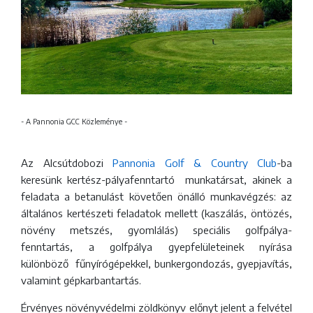
- A Pannonia GCC Közleménye -
Az Alcsútdobozi
Pannonia Golf & Country Club
-ba
keresünk kertész-pályafenntartó munkatársat, akinek a
feladata a betanulást követően önálló munkavégzés: az
általános kertészeti feladatok mellett (kaszálás, öntözés,
növény metszés, gyomlálás) speciális golfpálya-
fenntartás, a golfpálya gyepfelületeinek nyírása
különböző fűnyírógépekkel, bunkergondozás, gyepjavítás,
valamint gépkarbantartás.
Érvényes növényvédelmi zöldkönyv előnyt jelent a felvétel