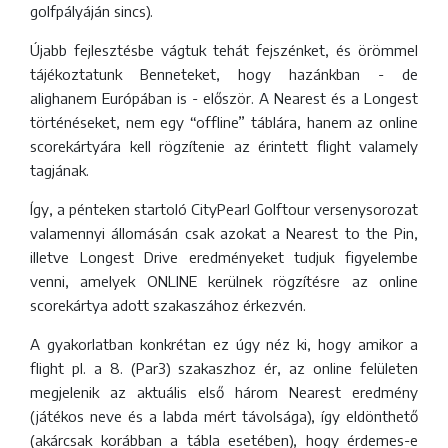
golfpályáján sincs).
Újabb fejlesztésbe vágtuk tehát fejszénket, és örömmel
tájékoztatunk Benneteket, hogy hazánkban - de
alighanem Európában is - először. A Nearest és a Longest
történéseket, nem egy “offline” táblára, hanem az online
scorekártyára kell rögzítenie az érintett flight valamely
tagjának.
Így, a pénteken startoló CityPearl Golftour versenysorozat
valamennyi állomásán csak azokat a Nearest to the Pin,
illetve Longest Drive eredményeket tudjuk figyelembe
venni, amelyek ONLINE kerülnek rögzítésre az online
scorekártya adott szakaszához érkezvén.
A gyakorlatban konkrétan ez úgy néz ki, hogy amikor a
flight pl. a 8. (Par3) szakaszhoz ér, az online felületen
megjelenik az aktuális első három Nearest eredmény
(játékos neve és a labda mért távolsága), így eldönthető
(akárcsak korábban a tábla esetében), hogy érdemes-e