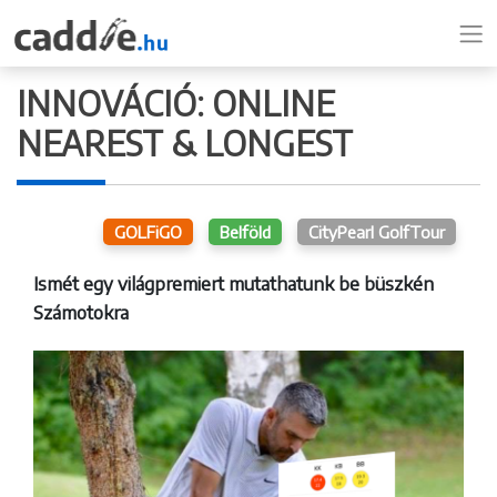
INNOVÁCIÓ: ONLINE
NEAREST & LONGEST
GOLFiGO
Belföld
CityPearl GolfTour
Ismét egy világpremiert mutathatunk be büszkén
Számotokra