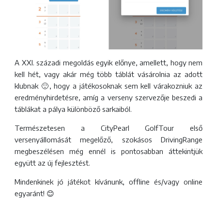
A XXI. századi megoldás egyik előnye, amellett, hogy nem
kell hét, vagy akár még több táblát vásárolnia az adott
klubnak 🙂, hogy a játékosoknak sem kell várakozniuk az
eredményhirdetésre, amíg a verseny szervezője beszedi a
táblákat a pálya különböző sarkaiból.
Természetesen a CityPearl GolfTour első
versenyállomását megelőző, szokásos DrivingRange
megbeszélésen még ennél is pontosabban áttekintjük
együtt az új fejlesztést.
Mindenkinek jó játékot kívánunk, offline és/vagy online
egyaránt! 😊