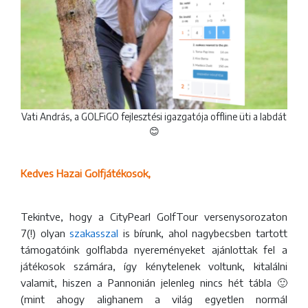
Vati András, a GOLFiGO fejlesztési igazgatója offline üti a labdát
😊
Kedves Hazai Golfjátékosok,
Tekintve, hogy a CityPearl GolfTour versenysorozaton
7(!) olyan
szakasszal
is bírunk, ahol nagybecsben tartott
támogatóink golflabda nyereményeket ajánlottak fel a
játékosok számára, így kénytelenek voltunk, kitalálni
valamit, hiszen a Pannonián jelenleg nincs hét tábla 🙂
(mint ahogy alighanem a világ egyetlen normál