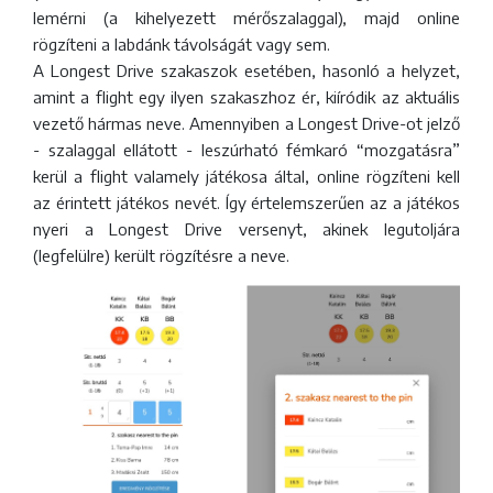
lemérni (a kihelyezett mérőszalaggal), majd online
rögzíteni a labdánk távolságát vagy sem.
A Longest Drive szakaszok esetében, hasonló a helyzet,
amint a flight egy ilyen szakaszhoz ér, kiíródik az aktuális
vezető hármas neve. Amennyiben a Longest Drive-ot jelző
- szalaggal ellátott - leszúrható fémkaró “mozgatásra”
kerül a flight valamely játékosa által, online rögzíteni kell
az érintett játékos nevét. Így értelemszerűen az a játékos
nyeri a Longest Drive versenyt, akinek legutoljára
(legfelülre) került rögzítésre a neve.