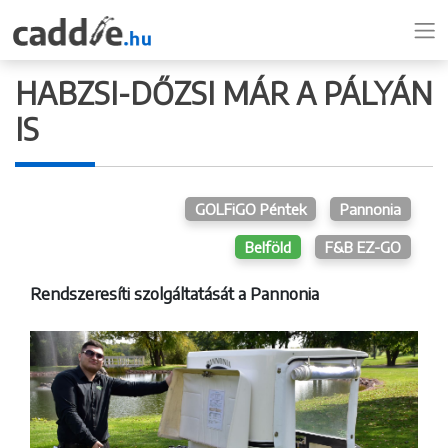
HABZSI-DŐZSI MÁR A PÁLYÁN
IS
GOLFiGO Péntek
Pannonia
Belföld
F&B EZ-GO
Rendszeresíti szolgáltatását a Pannonia