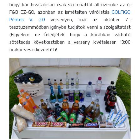
hogy bár hivatalosan csak szombattól áll üzembe az új
F&B EZ-GO, azonban az ismételten várólistás
GOLFiGO
Péntek V. 2.0
versenyen, már az október 7-i
tesztüzemmódban igénybe tudjátok venni a szolgáltatást
(Figyelem, ne feledjétek, hogy a korábban várható
sötétedés következtében a verseny kivételesen 13:00
órakor veszi kezdetét)!