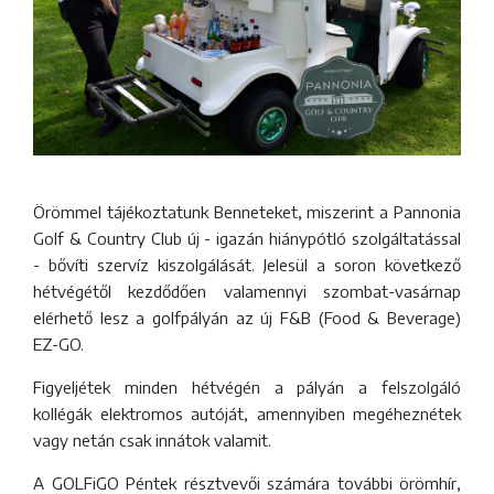
Örömmel tájékoztatunk Benneteket, miszerint a Pannonia
Golf & Country Club új - igazán hiánypótló szolgáltatással
- bővíti szervíz kiszolgálását. Jelesül a soron következő
hétvégétől kezdődően valamennyi szombat-vasárnap
elérhető lesz a golfpályán az új F&B (Food & Beverage)
EZ-GO.
Figyeljétek minden hétvégén a pályán a felszolgáló
kollégák elektromos autóját, amennyiben megéheznétek
vagy netán csak innátok valamit.
A GOLFiGO Péntek résztvevői számára további örömhír,