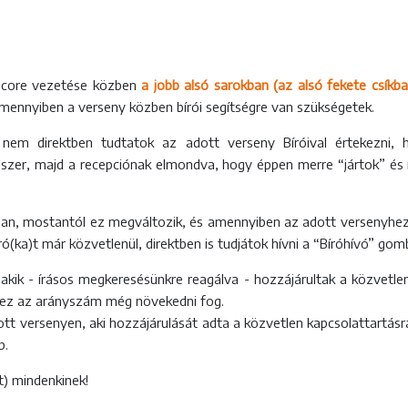
veScore vezetése közben
a jobb alsó sarokban (az alsó fekete csíkb
mennyiben a verseny közben bírói segítségre van szükségetek.
em direktben tudtatok az adott verseny Bíróival értekezni, 
er, majd a recepciónak elmondva, hogy éppen merre “jártok” és m
n, mostantól ez megváltozik, és amennyiben az adott versenyhez vo
ó(ka)t már közvetlenül, direktben is tudjátok hívni a “Bíróhívó” gom
kik - írásos megkeresésünkre reagálva - hozzájárultak a közvetlen 
k ez az arányszám még növekedni fog.
ott versenyen, aki hozzájárulását adta a közvetlen kapcsolattartás
b.
t) mindenkinek!