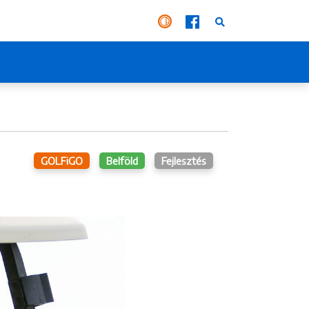
GOLFiGO
Belföld
Fejlesztés