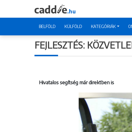
BELFÖLD
KÜLFÖLD
KATEGÓRIÁK
O
FEJLESZTÉS: KÖZVETL
Hivatalos segítség már direktben is