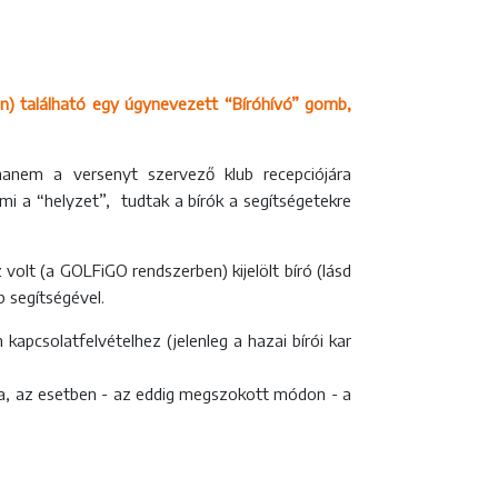
an) található egy úgynevezett “Bíróhívó” gomb,
hanem a versenyt szervező klub recepciójára
i a “helyzet”, tudtak a bírók a segítségetekre
lt (a GOLFiGO rendszerben) kijelölt bíró (lásd
b segítségével.
kapcsolatfelvételhez (jelenleg a hazai bírói kar
ra, az esetben - az eddig megszokott módon - a