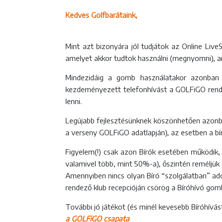
Kedves Golfbarátaink,
Mint azt bizonyára jól tudjátok az Online Li
amelyet akkor tudtok használni (megnyomni), a
Mindezidáig a gomb használatakor azonban n
kezdeményezett telefonhívást a GOLFiGO rendsz
lenni.
Legújabb fejlesztésünknek köszönhetően azonba
a verseny GOLFiGO adatlapján), az esetben a bír
Figyelem(!) csak azon Bírók esetében működik, a
valamivel több, mint 50%-a), őszintén reméljü
Amennyiben nincs olyan Bíró “szolgálatban” ad
rendező klub recepcióján csörög a Bíróhívó gom
További jó játékot (és minél kevesebb Bíróhívás
a GOLFiGO csapata