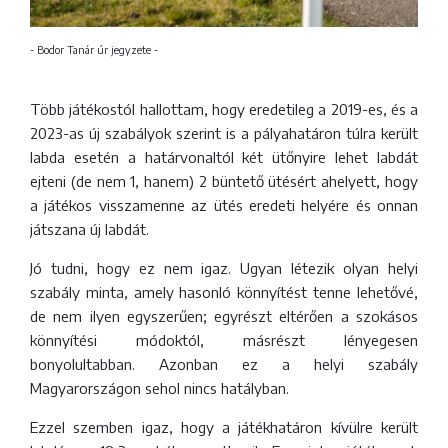
- Bodor Tanár úr jegyzete -
Több játékostól hallottam, hogy eredetileg a 2019-es, és a
2023-as új szabályok szerint is a pályahatáron túlra került
labda esetén a határvonaltól két ütőnyire lehet labdát
ejteni (de nem 1, hanem) 2 büntető ütésért ahelyett, hogy
a játékos visszamenne az ütés eredeti helyére és onnan
játszana új labdát.
Jó tudni, hogy ez nem igaz. Ugyan létezik olyan helyi
szabály minta, amely hasonló könnyítést tenne lehetővé,
de nem ilyen egyszerűen; egyrészt eltérően a szokásos
könnyítési módoktól, másrészt lényegesen
bonyolultabban. Azonban ez a helyi szabály
Magyarországon sehol nincs hatályban.
Ezzel szemben igaz, hogy a játékhatáron kívülre került