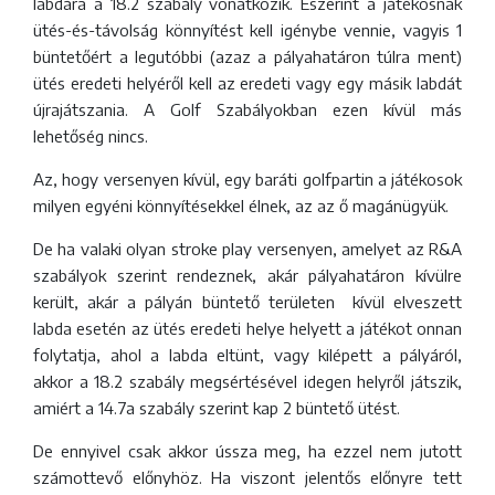
labdára a 18.2 szabály vonatkozik. Eszerint a játékosnak
ütés-és-távolság könnyítést kell igénybe vennie, vagyis 1
büntetőért a legutóbbi (azaz a pályahatáron túlra ment)
ütés eredeti helyéről kell az eredeti vagy egy másik labdát
újrajátszania. A Golf Szabályokban ezen kívül más
lehetőség nincs.
Az, hogy versenyen kívül, egy baráti golfpartin a játékosok
milyen egyéni könnyítésekkel élnek, az az ő magánügyük.
De ha valaki olyan stroke play versenyen, amelyet az R&A
szabályok szerint rendeznek, akár pályahatáron kívülre
került, akár a pályán büntető területen kívül elveszett
labda esetén az ütés eredeti helye helyett a játékot onnan
folytatja, ahol a labda eltünt, vagy kilépett a pályáról,
akkor a 18.2 szabály megsértésével idegen helyről játszik,
amiért a 14.7a szabály szerint kap 2 büntető ütést.
De ennyivel csak akkor ússza meg, ha ezzel nem jutott
számottevő előnyhöz. Ha viszont jelentős előnyre tett