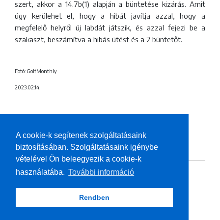
szert, akkor a 14.7b(1) alapján a büntetése kizárás. Amit
úgy kerülehet el, hogy a hibát javítja azzal, hogy a
megfelelő helyről új labdát játszik, és azzal fejezi be a
szakaszt, beszámítva a hibás ütést és a 2 büntetőt.
Fotó: GolfMonthly
2023.02.14.
A cookie-k segítenek szolgáltatásaink
HOZZÁSZÓLÁSOK
biztosításában. Szolgáltatásaink igénybe
vételével Ön beleegyezik a cookie-k
használatába.
További információ
Rendben