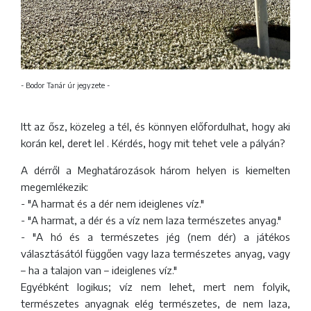
- Bodor Tanár úr jegyzete -
Itt az ősz, közeleg a tél, és könnyen előfordulhat, hogy aki
korán kel, deret lel . Kérdés, hogy mit tehet vele a pályán?
A dérről a Meghatározások három helyen is kiemelten
megemlékezik:
- "A harmat és a dér nem ideiglenes víz."
- "A harmat, a dér és a víz nem laza természetes anyag."
- "A hó és a természetes jég (nem dér) a játékos
választásától függően vagy laza természetes anyag, vagy
– ha a talajon van – ideiglenes víz."
Egyébként logikus; víz nem lehet, mert nem folyik,
természetes anyagnak elég természetes, de nem laza,