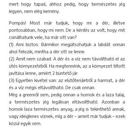
mert hogy tapad, ahhoz pedig, hogy természetes jég
legyen, nem elég kemény.
Pompás! Most már tudjuk, hogy mi a dér, illetve
pontosabban, hogy mi nem. De a kérdés az volt, hogy mit
csinálhatunk vele, ha már ott van?
(1) Ami biztos: Bármikor megjátszhatjuk a labdát onnan
ahol fekszik, mintha a dér ott se lenne.
(2) Amit nem szabad: A dér és a víz nem távolítható el az
ütés környezetéből. Ha megtennénk, az a környezet tiltott
javítása lenne, amiért 2 büntető jár.
(3) Egyetlen kivétel van: az elütőterületről a harmat, a dér
és a víz mégis eltávolítható. De csak onnan.
Még a greenről sem, pedig onnan a homok és a laza talaj,
a természetes jég legálisan eltávolítható. Azonban a
homok laza természetes anyag, a jég is tekinthető annak,
vagy ideiglenes víznek, míg a dér – amint már tudjuk – ezek
közül egyik sem.