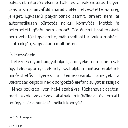
pályakarbantartók elsimították, és a vakondtúrás helyén
csak a sima anyaföld maradt, akkor elvesztette az üreg
jellegét. Egyszerű pályahibának számít, amiért nem jár
automatikusan büntetés nélküli könnyítés. Mottó: "a
betemetett gödör nem gödör". Történelmi hivatkozások
nem vehetők figyelembe, hiába volt ott a lyuk a mohácsi
csata idején, vagy akár a múlt héten.
Érdekességek:
- Léteznek olyan hangyabolyok, amelyeket nem lehet csak
úgy félresöpörni; ezek helyi szabályban javítási területnek
minősíthetők. Ilyenek a termeszvárak, amelyek a
vakarózás céljából nekik dörgölőző elefánt súlyát is kibírják.
- Nincs szükség ilyen helyi szabályra tűzhangyák esetén,
mert azok veszélyes állatnak minősülnek, és emiatt
amúgy is jár a büntetés nélküli könnyítés.
Fotó: Molemagicians
2021.01.18.