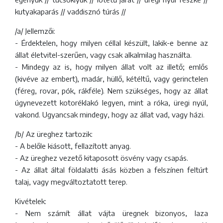
kutyakaparás // vaddisznó túrás //
/a/ Jellemzői:
- Érdektelen, hogy milyen céllal készült, lakik-e benne az
állat életvitel-szerűen, vagy csak alkalmilag használta.
- Mindegy az is, hogy milyen állat volt az illető; emlős
(kivéve az embert), madár, hüllő, kétéltű, vagy gerinctelen
(féreg, rovar, pók, rákféle). Nem szükséges, hogy az állat
úgynevezett kotoréklakó legyen, mint a róka, üregi nyúl,
vakond. Ugyancsak mindegy, hogy az állat vad, vagy házi.
/b/ Az üreghez tartozik:
- A belőle kiásott, fellazított anyag.
- Az üreghez vezető kitaposott ösvény vagy csapás.
- Az állat által földalatti ásás közben a felszínen feltúrt
talaj, vagy megváltoztatott terep.
Kivételek:
- Nem számít állat vájta üregnek bizonyos, laza