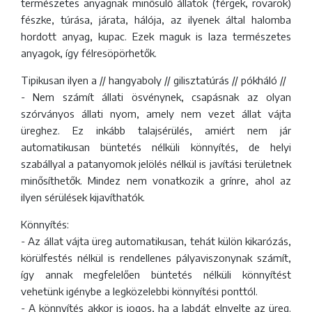
természetes anyagnak minősülő állatok (férgek, rovarok)
fészke, túrása, járata, hálója, az ilyenek által halomba
hordott anyag, kupac. Ezek maguk is laza természetes
anyagok, így félresöpörhetők.
Tipikusan ilyen a // hangyaboly // gilisztatúrás // pókháló //
- Nem számít állati ösvénynek, csapásnak az olyan
szórványos állati nyom, amely nem vezet állat vájta
üreghez. Ez inkább talajsérülés, amiért nem jár
automatikusan büntetés nélküli könnyítés, de helyi
szabállyal a patanyomok jelölés nélkül is javítási területnek
minősíthetők. Mindez nem vonatkozik a grínre, ahol az
ilyen sérülések kijavíthatók.
Könnyítés:
- Az állat vájta üreg automatikusan, tehát külön kikarózás,
körülfestés nélkül is rendellenes pályaviszonynak számít,
így annak megfelelően büntetés nélküli könnyítést
vehetünk igénybe a legközelebbi könnyítési ponttól.
- A könnyítés akkor is jogos, ha a labdát elnyelte az üreg.