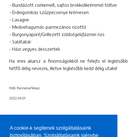
- Bundázott csirkemell, sajtos brokkolikrémmel töltve
- Erdeigombás szűzpecsenye krémesen
- Lasagne
- Medvehagymás-parmezános rizottó
- Burgonyapüré/Grillezett zöldségek/Jázmin rizs
- Salátabár
- Házi vegyes desszertek
Ha enni akarsz a finomságokból ne felejts el legkésőbb
hétfő délig nevezni, illetve legkésőbb kedd délig utalni!
Fotó: PannoniaTerasz
2022.04.01.
A cookie-k segítenek szolgáltatásaink
HOZZÁSZÓLÁSOK
biztosításában. Szolgáltatásaink igénybe