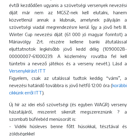
évtől kezdődően ugyanis a szövetségi versenyek nevezési
díját már nem az MGSZ-nek kell elutalni, hanem
közvetlenül annak a klubnak, amelynek pályáján a
szövetségi viadal megrendezésre kerül. Így a jövő heti III.
Winter Cup nevezési díját (61 000 jó magyar forintot) a
Máriavölgy Zrt. részére kellene banki átutalással
eljuttatnotok legkésőbb jövő kedd délig (10900028-
00000007-61000239. A közlemény rovatba fel kell
tüntetni a nevező játékos és a verseny nevét.). Lásd a
Versenykiírást ITT
Figyelem, csak az utalással tudtok keddig “várni”, a
nevezési határidő továbbra is jövő hétfő 12:00 óra (
korábbi
cikkünk erről ITT
).
Új hír az idei első szövetségi (és egyben WAGR) verseny
házatájáról, miszerint sikerült megszereznünk ? a
szombati büféebéd menüsorát is:
- Vidéki húsleves benne főtt húsokkal, tésztával és
zöldségekkel