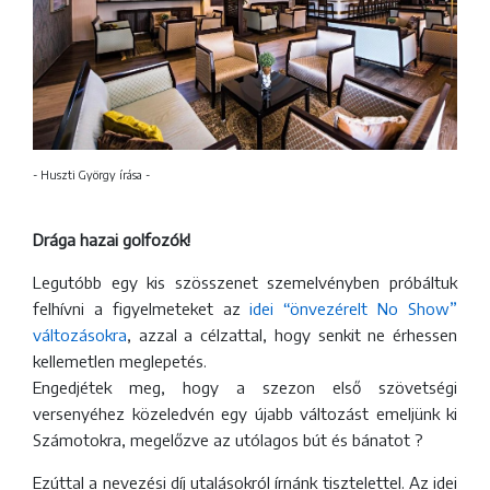
- Huszti György írása -
Drága hazai golfozók!
Legutóbb egy kis szösszenet szemelvényben próbáltuk
felhívni a figyelmeteket az
idei “önvezérelt No Show”
változásokra
, azzal a célzattal, hogy senkit ne érhessen
kellemetlen meglepetés.
Engedjétek meg, hogy a szezon első szövetségi
versenyéhez közeledvén egy újabb változást emeljünk ki
Számotokra, megelőzve az utólagos bút és bánatot ?
Ezúttal a nevezési díj utalásokról írnánk tisztelettel. Az idei