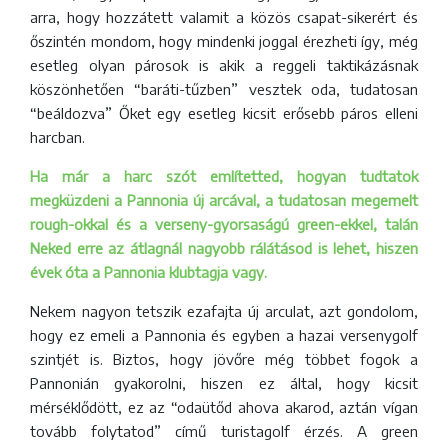
arra, hogy hozzátett valamit a közös csapat-sikerért és
őszintén mondom, hogy mindenki joggal érezheti így, még
esetleg olyan párosok is akik a reggeli taktikázásnak
köszönhetően “baráti-tűzben” vesztek oda, tudatosan
“beáldozva” Őket egy esetleg kicsit erősebb páros elleni
harcban.
Ha már a harc szót említetted, hogyan tudtatok
megküzdeni a Pannonia új arcával, a tudatosan megemelt
rough-okkal és a verseny-gyorsaságú green-ekkel, talán
Neked erre az átlagnál nagyobb rálátásod is lehet, hiszen
évek óta a Pannonia klubtagja vagy.
Nekem nagyon tetszik ezafajta új arculat, azt gondolom,
hogy ez emeli a Pannonia és egyben a hazai versenygolf
szintjét is. Biztos, hogy jövőre még többet fogok a
Pannonián gyakorolni, hiszen ez által, hogy kicsit
mérséklődött, ez az “odaütőd ahova akarod, aztán vígan
tovább folytatod” című turistagolf érzés. A green