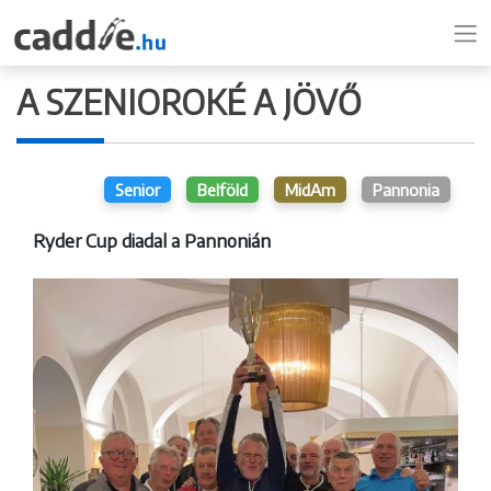
A SZENIOROKÉ A JÖVŐ
Senior
Belföld
MidAm
Pannonia
Ryder Cup diadal a Pannonián