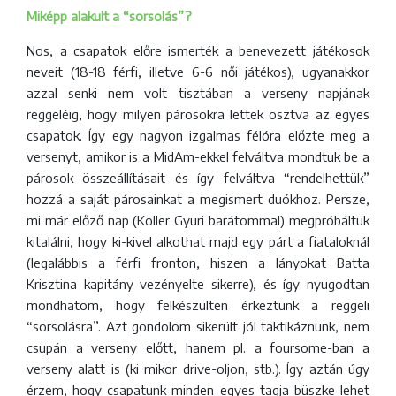
Miképp alakult a “sorsolás”?
Nos, a csapatok előre ismerték a benevezett játékosok
neveit (18-18 férfi, illetve 6-6 női játékos), ugyanakkor
azzal senki nem volt tisztában a verseny napjának
reggeléig, hogy milyen párosokra lettek osztva az egyes
csapatok. Így egy nagyon izgalmas félóra előzte meg a
versenyt, amikor is a MidAm-ekkel felváltva mondtuk be a
párosok összeállításait és így felváltva “rendelhettük”
hozzá a saját párosainkat a megismert duókhoz. Persze,
mi már előző nap (Koller Gyuri barátommal) megpróbáltuk
kitalálni, hogy ki-kivel alkothat majd egy párt a fiataloknál
(legalábbis a férfi fronton, hiszen a lányokat Batta
Krisztina kapitány vezényelte sikerre), és így nyugodtan
mondhatom, hogy felkészülten érkeztünk a reggeli
“sorsolásra”. Azt gondolom sikerült jól taktikáznunk, nem
csupán a verseny előtt, hanem pl. a foursome-ban a
verseny alatt is (ki mikor drive-oljon, stb.). Így aztán úgy
érzem, hogy csapatunk minden egyes tagja büszke lehet