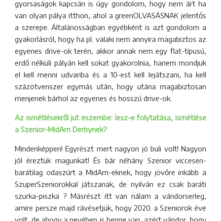
gyorsaságok kapcsán is úgy gondolom, hogy nem árt ha
van olyan pálya itthon, ahol a greenOLVASÁSNAK jelentős
a szerepe. Általánosságban egyébként is azt gondolom a
gyakorlásról, hogy ha pl. valaki nem annyira magabiztos az
egyenes drive-ok terén, akkor annak nem egy flat-típusú,
erdő nélküli pályán kell sokat gyakorolnia, hanem mondjuk
el kell menni udvariba és a 10-est kell lejátszani, ha kell
százötvenszer egymás után, hogy utána magabiztosan
menjenek bárhol az egyenes és hosszú drive-ok.
Az ismétlésekről jut eszembe: lesz-e folytatása, ismétlése
a Szenior-MidAm Derbynek?
Mindenképpen! Egyrészt mert nagyon jó buli volt! Nagyon
jól éreztük magunkat! És bár néhány Szenior viccesen-
barátilag odaszúrt a MidAm-eknek, hogy jövőre inkább a
SzuperSzeniorokkal játszanak, de nyilván ez csak baráti
szurka-piszka ? Másrészt itt van nálam a vándorserleg,
amire persze majd rávésetjük, hogy 2020. a Szeniorok éve
volt, de ahogy a nevében is benne van, azért vándor, hogy