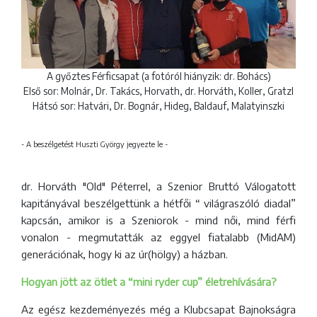
A győztes Férficsapat (a fotóról hiányzik: dr. Bohács)
Első sor: Molnár, Dr. Takács, Horvath, dr. Horváth, Koller, Gratzl
Hátsó sor: Hatvári, Dr. Bognár, Hideg, Baldauf, Malatyinszki
- A beszélgetést Huszti György jegyezte le -
dr. Horváth "Old" Péterrel, a Szenior Bruttó Válogatott
kapitányával beszélgettünk a hétfői “ világraszóló diadal”
kapcsán, amikor is a Szeniorok - mind női, mind férfi
vonalon - megmutatták az eggyel fiatalabb (MidAM)
generációnak, hogy ki az úr(hölgy) a házban.
Hogyan jött az ötlet a “mini ryder cup” életrehívására?
Az egész kezdeményezés még a Klubcsapat Bajnokságra