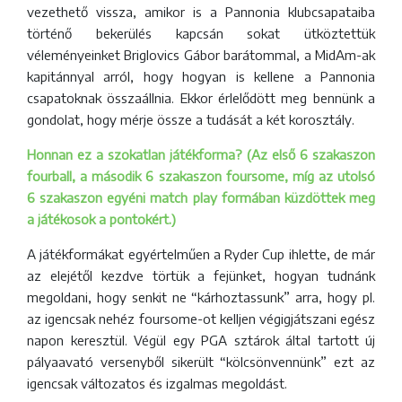
vezethető vissza, amikor is a Pannonia klubcsapataiba
történő bekerülés kapcsán sokat ütköztettük
véleményeinket Briglovics Gábor barátommal, a MidAm-ak
kapitánnyal arról, hogy hogyan is kellene a Pannonia
csapatoknak összaállnia. Ekkor érlelődött meg bennünk a
gondolat, hogy mérje össze a tudását a két korosztály.
Honnan ez a szokatlan játékforma? (Az első 6 szakaszon
fourball, a második 6 szakaszon foursome, míg az utolsó
6 szakaszon egyéni match play formában küzdöttek meg
a játékosok a pontokért.)
A játékformákat egyértelműen a Ryder Cup ihlette, de már
az elejétől kezdve törtük a fejünket, hogyan tudnánk
megoldani, hogy senkit ne “kárhoztassunk” arra, hogy pl.
az igencsak nehéz foursome-ot kelljen végigjátszani egész
napon keresztül. Végül egy PGA sztárok által tartott új
pályaavató versenyből sikerült “kölcsönvennünk” ezt az
igencsak változatos és izgalmas megoldást.