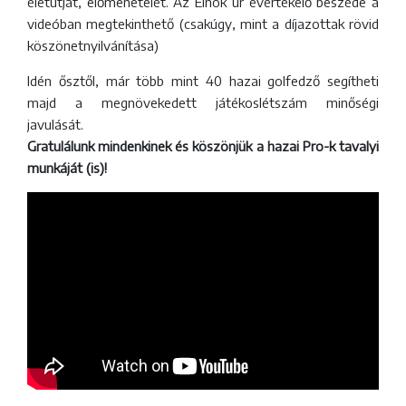
életútját, előmenetelét. Az Elnök úr évértékelő beszéde a
videóban megtekinthető (csakúgy, mint a díjazottak rövid
köszönetnyilvánítása)
Idén ősztől, már több mint 40 hazai golfedző segítheti
majd a megnövekedett játékoslétszám minőségi
javulását.
Gratulálunk mindenkinek és köszönjük a hazai Pro-k tavalyi
munkáját (is)!