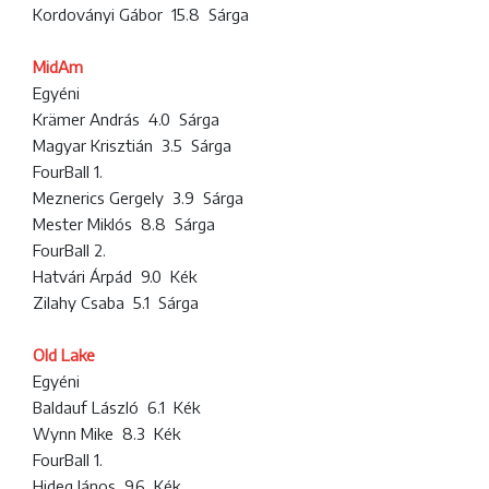
Kordoványi Gábor 15.8 Sárga
MidAm
Egyéni
Krämer András 4.0 Sárga
Magyar Krisztián 3.5 Sárga
FourBall 1.
Meznerics Gergely 3.9 Sárga
Mester Miklós 8.8 Sárga
FourBall 2.
Hatvári Árpád 9.0 Kék
Zilahy Csaba 5.1 Sárga
Old Lake
Egyéni
Baldauf László 6.1 Kék
Wynn Mike 8.3 Kék
FourBall 1.
Hideg János 9.6 Kék