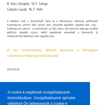
B. Kiss Gergely 12.3 Sárga
Gulyás Gyula 16.7 Kék
A Balaton Golf, a SonnenGolf Zsira és a Tótvázsonyi Vadrózsa golfklubok
tudomásunk szerint idén sajnos nem neveztek egyetlen csapatot sem, míg -
tudomásunk szerint - a Continental, az Old Lake, a Pannonia és még egy további
golfklub második számú nettó csapatának nevezését a Szervezők (a
Versenykiírást betartva) nem hagyták jóvá.
Jó (és eredményes) játékot kívánunk a hétvégére
valamennyi klubreprezentánsnak!
2021.09.29.
A cookie-k segítenek szolgáltatásaink
HOZZÁSZÓLÁSOK
biztosításában. Szolgáltatásaink igénybe
vételével Ön beleegyezik a cookie-k