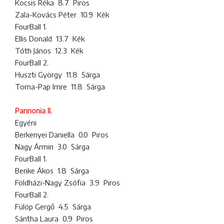
Kocsis Réka 8.7 Piros
Zala-Kovács Péter 10.9 Kék
FourBall 1.
Ellis Donald 13.7 Kék
Tóth János 12.3 Kék
FourBall 2.
Huszti György 11.8 Sárga
Toma-Pap Imre 11.8 Sárga
Pannonia II.
Egyéni
Berkenyei Daniella 0.0 Piros
Nagy Ármin 3.0 Sárga
FourBall 1.
Benke Ákos 1.8 Sárga
Földházi-Nagy Zsófia 3.9 Piros
FourBall 2.
Fülöp Gergő 4.5 Sárga
Sántha Laura 0.9 Piros