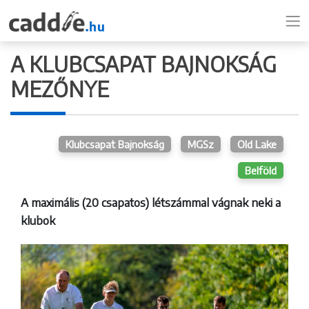
A KLUBCSAPAT BAJNOKSÁG
MEZŐNYE
Klubcsapat Bajnokság
MGSz
Old Lake
Belföld
A maximális (20 csapatos) létszámmal vágnak neki a
klubok