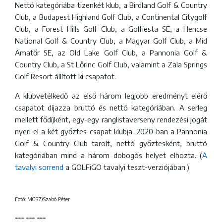
Nettó kategóriába tizenkét klub, a Birdland Golf & Country
Club, a Budapest Highland Golf Club, a Continental Citygolf
Club, a Forest Hills Golf Club, a Golfiesta SE, a Hencse
National Golf & Country Club, a Magyar Golf Club, a Mid
Amatőr SE, az Old Lake Golf Club, a Pannonia Golf &
Country Club, a St Lőrinc Golf Club, valamint a Zala Springs
Golf Resort állított ki csapatot.
A klubvetélkedő az első három legjobb eredményt elérő
csapatot díjazza bruttó és nettó kategóriában. A serleg
mellett fődíjként, egy-egy ranglistaverseny rendezési jogát
nyeri el a két győztes csapat klubja. 2020-ban a Pannonia
Golf & Country Club tarolt, nettó győztesként, bruttó
kategóriában mind a három dobogós helyet elhozta. (
A
tavalyi sorrend
a GOLFiGO tavalyi teszt-verziójában.)
Fotó: MGSZ/Szabó Péter
--- --- ---