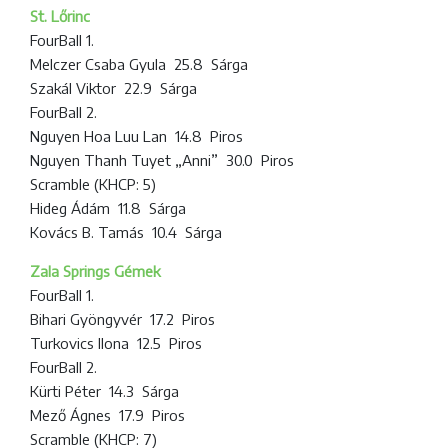
St. Lőrinc
FourBall 1.
Melczer Csaba Gyula 25.8 Sárga
Szakál Viktor 22.9 Sárga
FourBall 2.
Nguyen Hoa Luu Lan 14.8 Piros
Nguyen Thanh Tuyet „Anni” 30.0 Piros
Scramble (KHCP: 5)
Hideg Ádám 11.8 Sárga
Kovács B. Tamás 10.4 Sárga
Zala Springs Gémek
FourBall 1.
Bihari Gyöngyvér 17.2 Piros
Turkovics Ilona 12.5 Piros
FourBall 2.
Kürti Péter 14.3 Sárga
Mező Ágnes 17.9 Piros
Scramble (KHCP: 7)