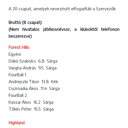
A 20 csapat, amelyek nevezését elfogadták a Szervezők:
Bruttó (8 csapat):
(Nem hivatalos játékosnévsor, a kluboktól telefonon
beszerezve)
Forest Hills
Egyéni
Dákó Szabolcs 6.8 Sárga
Vargha András 9.5 Sárga
FourBall 1.
Andrejszki Tibor 13.8 Kék
Csizmadia Ákos 11.4 Sárga
FourBall 2.
Kassai Ákos 16.2 Sárga
Tőkés Péter 15.5 Sárga
Highland