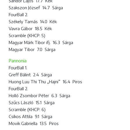
Sándor Lajos 17.7 Kék
Szakszon József 14.7 Sárga
FourBall 2.
Székely Tamás 14.0 Kék
Vavra Gábor 18.5 Kék
Scramble (KHCP: 5)
Magyar Márk Tibor ifj. 16.3 Sárga
Magyar Tibor 7.0 Sárga
Pannonia
FourBall 1.
Greff Bálint 2.4 Sárga
Huong Luu Thi Thu „Hajni” 16.4 Piros
FourBall 2.
Holló Zsombor Péter 6.3 Sárga
Szűcs László 15.1 Sárga
Scramble (KHCP: 6)
Csíkos Attila 9.1 Sárga
Movik Gabriella 13.5 Piros