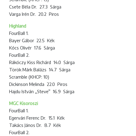
Csete Béla Dr. 27.3 Sárga
Varga Irén Dr. 20.2 Piros
Highland
FourBall 1.
Bayer Gábor 22.5 Kék
Kócs Olivér 17.6 Sárga
FourBall 2.
Rákóczy Kiss Richárd 14.0 Sárga
Török Márk Balázs 14.7 Sárga
Scramble (KHCP: 10)
Dickinson Melinda 22.0 Piros
Hajdu István „Steve” 16.9 Sárga
MGC Kisoroszi
FourBall 1.
Egervári Ferenc Dr. 15.1 Kék
Takács János Dr. 8.7 Kék
FourBall 2.