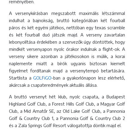
reményében.
A versenykiírásban megszabott maximális létszámmal
indulhat a bajnokság, bruttó kategóriában két fourball
páros és két egyéni játékos, nettóban egy texas scramble
és két fourball duó játszik majd. A verseny zavartalan
lebonyolítása érdekében a szervezők úgy döntöttek, hogy
mindkét versenyapon nyolc órakor indulnak a flight-ok. A
verseny sikere azonban a játékosokon is múlik, a korai
naplemente miatt a bírók ugyanis biztosan kiemelt
figyelmet fordítanak majd a versenytempó betartására.
Startlista a
GOLFiGO
-ban a gyakorlónapon lesz elérhető,
akárcsak a csapateredmények aktuális állása.
A bruttó versenyt hét klub, nyolc csapata, a Budapest
Highland Golf Club, a Forest Hills Golf Club, a Magyar Golf
Club, a Mid Amatőr SE, az Old Lake Golf Club, a Pannonia
Golf & Country Club 1, a Pannonia Golf & Country Club 2
és a Zala Springs Golf Resort válogatottja döntik majd el.