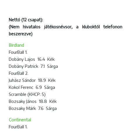
Nettó (12 csapat):
(Nem hivatalos játékosnévsor, a kluboktól telefonon
beszerezve)
Birdland
FourBall 1.
Dobány Lajos 16.4 Kék
Dobány Patrick 7.1 Sárga
FourBall 2.
Juhász Sándor 18.9 Kék
Kokol Ferenc 6.9 Sárga
Scramble (KHCP: 5)
Bozsaky János 18.8 Kék
Bozsaky Márk 7.6 Sárga
Continental
FourBall 1.