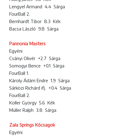
Lengyel Armand 4.4 Sárga
FourBall 2.
Bernhardt Tibor 8.3 Kék
Bacsa László 9.8 Sárga
Pannonia Masters
Egyéni
Csányi Olivér +2.7 Sárga
Somogyi Bence +0.1 Sárga
FourBall 1.
Károly Ádám Endre 1.9 Sárga
Sárközi Richárd ifj. +0.4 Sárga
FourBall 2.
Koller György 5.6 Kék
Müller Ralph 3.8 Sárga
Zala Springs Kócsagok
Egyéni