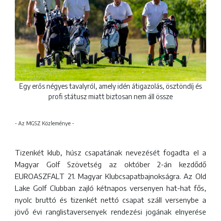
Egy erős négyes tavalyról, amely idén átigazolás, ösztöndíj és
profi státusz miatt biztosan nem áll össze
- Az MGSZ Közleménye -
Tizenkét klub, húsz csapatának nevezését fogadta el a
Magyar Golf Szövetség az október 2-án kezdődő
EUROASZFALT 21. Magyar Klubcsapatbajnokságra. Az Old
Lake Golf Clubban zajló kétnapos versenyen hat-hat fős,
nyolc bruttó és tizenkét nettó csapat száll versenybe a
jövő évi ranglistaversenyek rendezési jogának elnyerése