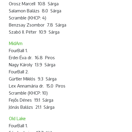
Orosz Marcell 10.8 Sárga
Salamon Balázs 8.0 Sárga
Scramble (KHCP: 4)
Benzsay Zsombor 7.8 Sárga
Szabó II. Péter 10.9 Sárga
MidAm
FourBall 1.
Erdei Éva dr. 16.8 Piros
Nagy Károly 13.9 Sárga
FourBall 2.
Gürtler Miklós 9.3 Sárga
Lex Annamária dr. 15.0 Piros
Scramble (KHCP: 10)
Fejős Dénes 19.1 Sárga
Jónás Balázs 21.1 Sárga
Old Lake
FourBall 1.