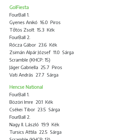
GolFiesta
FourBall 1.
Gyenes Anikó 16.0 Piros
Tőtös Zsolt 15.3 Kék
FourBall 2.
Rócza Gábor 23.6 Kék
Zsimán Alpár József 11.0 Sárga
Scramble (KHCP: 15)
Jáger Gabriella 25.7 Piros
Vati András 27.7 Sárga
Hencse National
FourBall 1.
Bözöri Imre 20.1 Kék
Csékei Tibor 23.5 Sárga
FourBall 2.
Nagy II. László 19.9 Kék
Tursics Attila 22.5 Sárga
Scramble (KHCP: 13)