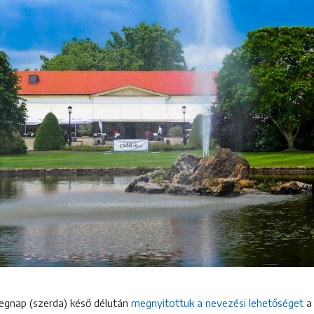
 tegnap (szerda) késő délután
megnyitottuk a nevezési lehetőséget
a 