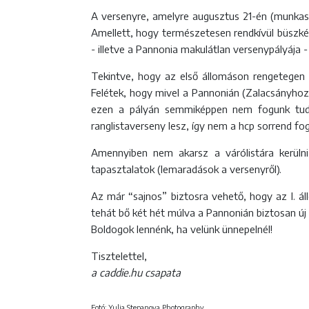
A versenyre, amelyre augusztus 21-én (munkasz
Amellett, hogy természetesen rendkívül büszké
- illetve a Pannonia makulátlan versenypályája -
Tekintve, hogy az első állomáson rengetegen a
Felétek, hogy mivel a Pannonián (Zalacsányhoz
ezen a pályán semmiképpen nem fogunk tudni 
ranglistaverseny lesz, így nem a hcp sorrend f
Amennyiben nem akarsz a várólistára kerülni,
tapasztalatok (lemaradások a versenyről).
Az már “sajnos” biztosra vehető, hogy az I. á
tehát bő két hét múlva a Pannonián biztosan új
Boldogok lennénk, ha velünk ünnepelnél!
Tisztelettel,
a caddie.hu csapata
Fotó: Yulia Stepanova Photography