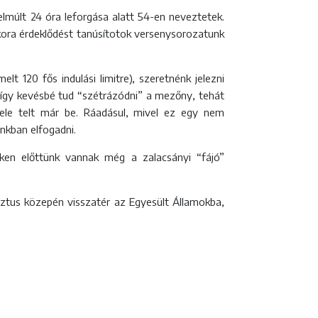
lmúlt 24 óra leforgása alatt 54-en neveztetek.
kora érdeklődést tanúsítotok versenysorozatunk
 120 fős indulási limitre), szeretnénk jelezni
 így kevésbé tud “szétrázódni” a mezőny, tehát
fele telt már be. Ráadásul, mivel ez egy nem
unkban elfogadni.
en előttünk vannak még a zalacsányi “fájó”
sztus közepén visszatér az Egyesült Államokba,