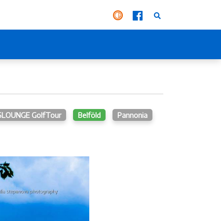
SLOUNGE GolfTour
Belföld
Pannonia