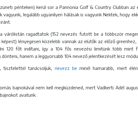
üneti pénteken) kerül sor a Pannonia Golf & Country Clubban az e
k vagyunk, legalább ugyanilyen hálásak is vagyunk Nektek, hogy ek
 iránt.
 várólistán ragadtatok (152 nevezés futott be a többször megemelt
 képest) lényegesen közelebb vannak az elütők az előző greenhez,
120 főt indítani, így a 104 fős nevezési limitünk több mint 
og dönteni, hanem a leggyorsabb 104 nevező jelentkezését lesz mód
 tisztelettel tanácsoljuk,
nevezz be
minél hamarabb, mert élénk
llomás bajnokával nem kell megküzdened, mert Vadkerti Adél augu
 bajnokot avatunk.